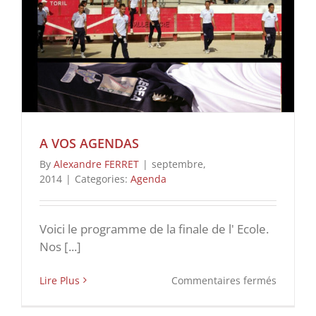
A VOS AGENDAS
By
Alexandre FERRET
|
septembre,
2014
|
Categories:
Agenda
Voici le programme de la finale de l' Ecole.
Nos [...]
sur
Lire Plus
Commentaires fermés
A
vos