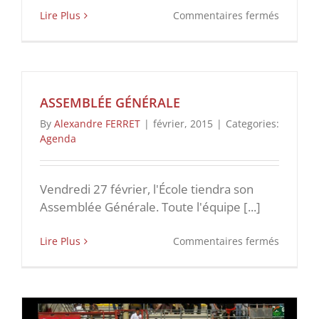
sur
Lire Plus
Commentaires fermés
A
vos
agendas
🙂
ASSEMBLÉE GÉNÉRALE
By
Alexandre FERRET
|
février, 2015
|
Categories:
Agenda
Vendredi 27 février, l'École tiendra son
Assemblée Générale. Toute l'équipe [...]
sur
Lire Plus
Commentaires fermés
Assembl
Général