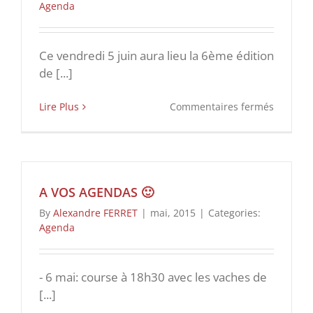
Agenda
Ce vendredi 5 juin aura lieu la 6ème édition
de [...]
sur
Lire Plus
Commentaires fermés
6ème
Fête
du
Taureau
A VOS AGENDAS 🙂
By
Alexandre FERRET
|
mai, 2015
|
Categories:
Agenda
- 6 mai: course à 18h30 avec les vaches de
[...]