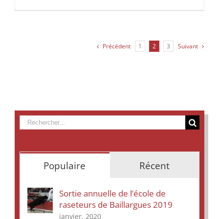
Fête
du
Taureau
5ème
édition
Précédent
1
2
3
Suivant
Rechercher
Populaire
Récent
Sortie annuelle de l’école de
raseteurs de Baillargues 2019
janvier, 2020