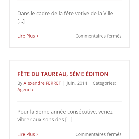
Dans le cadre de la fête votive de la Ville
[...]
sur
Lire Plus
Commentaires fermés
1er
Trophée
Prestige
Lou
Sanglier
FÊTE DU TAUREAU, 5ÈME ÉDITION
By
Alexandre FERRET
|
juin, 2014
|
Categories:
Agenda
Pour la 5eme année consécutive, venez
vibrer aux sons des [...]
sur
Lire Plus
Commentaires fermés