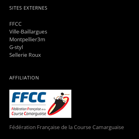
SITES EXTERNES
FFCC
Ville-Baillargues
Montpellier3m
G-styl
Sellerie Roux
AFFILIATION
Fédération Française de la Course Camarguaise