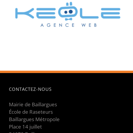
CONTACTEZ-NOUS
Mairie de Baillargues
École de Raseteurs
Baillargues Métropole
Place 14 juillet