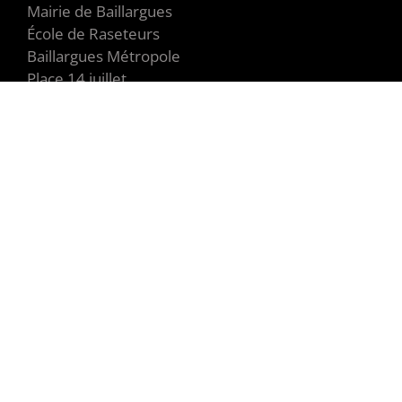
Mairie de Baillargues
École de Raseteurs
Baillargues Métropole
Place 14 juillet
34670 Baillargues
+33 06 09 73 82 53
+33 06 13 52 48 39
SITES EXTERNES
FFCC
Ville-Baillargues
Montpellier3m
G-styl
Sellerie Roux