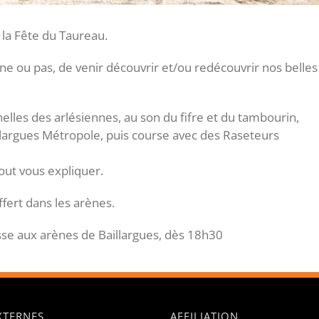
 la Fête du Taureau.
ine ou pas, de venir découvrir et/ou redécouvrir nos belles
lles des arlésiennes, au son du fifre et du tambourin,
llargues Métropole, puis course avec des Raseteurs
out vous expliquer.
ffert dans les arènes.
passe aux arènes de Baillargues, dès 18h30
EXTERNES
AFFILIATION