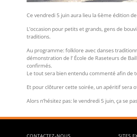
Ce vendredi 5 juin aura lieu la 6ème édition de
L’occasion pour petits et grands, gens de bouv
traditions.
Au programme: folklore avec danses traditionne
démonstration de l’ École de Raseteurs de Bai
confirmés.
Le tout sera bien entendu commenté afin de t
Et pour clôturer cette soirée, un apéritif sera o
Alors n’hésitez pas: le vendredi 5 juin, ça se 
CONTACTEZ-NOUS
SITES 