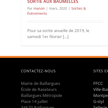
SORTIE AUX BAUMELLES
Par
manon
|
mars, 2020
|
Sorties &
Évènements
Pour sa sorite anuelle de 2019, le
samedi 1er février [...]
CONTACTEZ-NOUS
SITES 
Mairie de Baillargues
FFCC
École de Raseteurs
Ville-Ba
Baillargues Métropole
Montpe
Place 14 juillet
G-styl
34670 Baillargues
Selleri