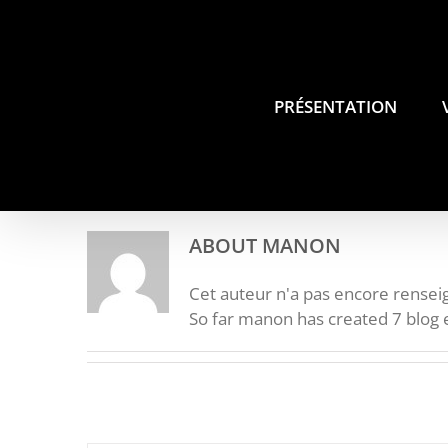
Skip
to
content
PRÉSENTATION
ABOUT
MANON
Cet auteur n'a pas encore renseig
So far manon has created 7 blog e