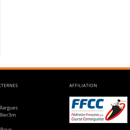
EXTERNES
AFFILIATION
illargues
llier3m
e Roux