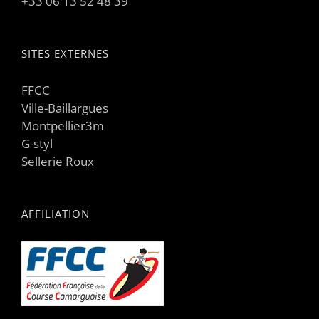
+33 06 13 52 48 39
SITES EXTERNES
FFCC
Ville-Baillargues
Montpellier3m
G-styl
Sellerie Roux
AFFILIATION