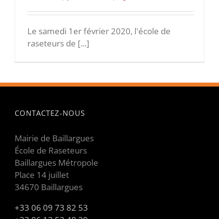
Le samedi 1er février 2020, l'école de
raseteurs de [...]
CONTACTEZ-NOUS
Mairie de Baillargues
École de Raseteurs
Baillargues Métropole
Place 14 juillet
34670 Baillargues
+33 06 09 73 82 53