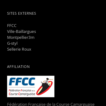
SITES EXTERNES
FFCC
Ville-Baillargues
Montpellier3m
G-styl
Sellerie Roux
AFFILIATION
Fédération Française de la Course Camarguaise