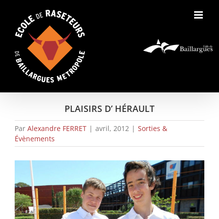
Skip
to
content
PLAISIRS D’ HÉRAULT
Par
Alexandre FERRET
|
avril, 2012
|
Sorties &
Évènements
View
Larger
Image