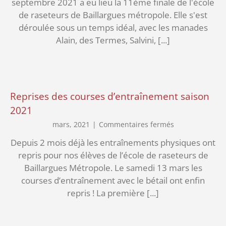
septembre 2021 a eu lieu la 11ème finale de l'école
de raseteurs de Baillargues métropole. Elle s'est
déroulée sous un temps idéal, avec les manades
Alain, des Termes, Salvini, [...]
Reprises des courses d’entraînement saison
2021
sur
mars, 2021
|
Commentaires fermés
Reprises
Depuis 2 mois déjà les entraînements physiques ont
des
repris pour nos élèves de l’école de raseteurs de
courses
d’entraînement
Baillargues Métropole. Le samedi 13 mars les
saison
courses d’entraînement avec le bétail ont enfin
2021
repris ! La première [...]