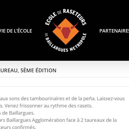
VIE DE L’ÉCOLE
PARTENAIRE
AUREAU, 5ÈME ÉDITION
aux sons des tambourinaïres et de la peña. Laissez-vous
s. Venez frissonner au rythme des rasets.
 de Baillargues.
urs Baillargues Agglomération face à 2 taureaux de la
teurs confirmés.