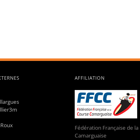
EXTERNES
AFFILIATION
illargues
llier3m
e Roux
Fédération Française de la
Camarguaise