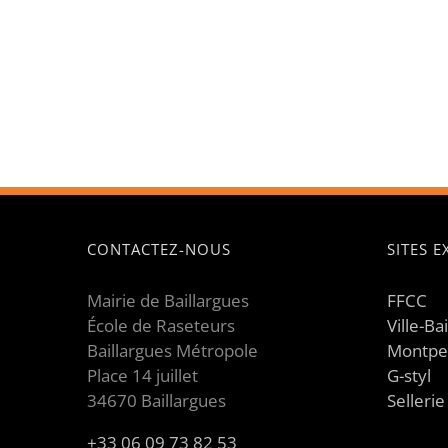
CONTACTEZ-NOUS
SITES 
Mairie de Baillargues
FFCC
École de Raseteurs
Ville-Ba
Baillargues Métropole
Montpe
Place 14 juillet
G-styl
34670 Baillargues
Selleri
+33 06 09 73 82 53