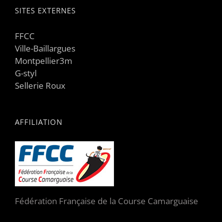
SITES EXTERNES
FFCC
Ville-Baillargues
Montpellier3m
G-styl
Sellerie Roux
AFFILIATION
Fédération Française de la Course Camarguaise